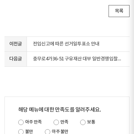
목록
이전글
전입신고에 따른 선거일투표소 안내
다음글
충무로4가36-51 구유재산 대부 일반경쟁입찰공고(3차)
해당 메뉴에 대한 만족도를 알려주세요.
아주 만족
만족
보통
불만
아주 불만