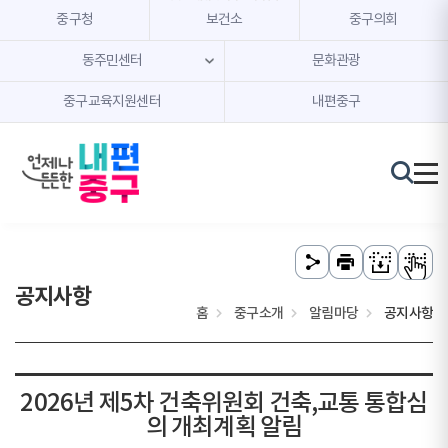
본문 내용 바로가기
주메뉴 바로가기
중구청
보건소
중구의회
동주민센터
문화관광
중구교육지원센터
내편중구
공지사항
홈
중구소개
알림마당
공지사항
2026년 제5차 건축위원회 건축,교통 통합심
의 개최계획 알림