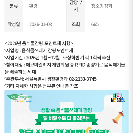
담당부
분류
환경
청소행정과
서
작성일
2026-01-08
조회
665
<2026년 음식물감량 포인트제 시행>
º사업명 : 음식물쓰레기 감량포인트제
º사업기간 : 2026년 1월 ~12월 ※상하반기 각 1회씩 추진
º참여대상 : 에코마일리지 개인회원 중 RFID 종량기로 음식폐기물
을 배출하는 세대
º주관부서: 서울특별시 생활환경과 02-2133-3745
º기타 자세한 사항은 첨부된 안내문 참조