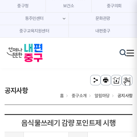
본문 내용 바로가기
주메뉴 바로가기
중구청
보건소
중구의회
동주민센터
문화관광
중구교육지원센터
내편중구
공지사항
홈
중구소개
알림마당
공지사항
음식물쓰레기 감량 포인트제 시행