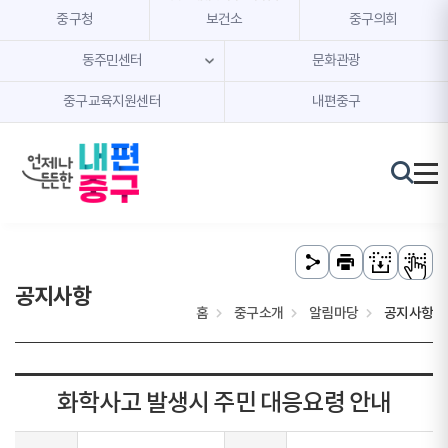
본문 내용 바로가기
주메뉴 바로가기
중구청
보건소
중구의회
동주민센터
문화관광
중구교육지원센터
내편중구
공지사항
홈
중구소개
알림마당
공지사항
화학사고 발생시 주민 대응요령 안내