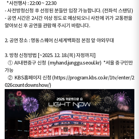
*사전행사 : 22:00 ~ 22:30
- 사전방청신청 후 선정된 분들만 입장 가능합니다. (전좌석 스탠딩)
- 공연 시간은 2시간 이상 정도로 예상되오니 사전에 귀가 교통편을
알아보신 후 공연을 관람해 주시기 바랍니다.
2. 공연 장소 : 명동스퀘어 신세계백화점 본점 앞 야외무대
3. 방청 신청방법 [~2025. 12. 18.(목) 자정까지]
① AI내편중구 신청 (myhand.junggu.seoul.kr) *서울 중구민만
가능
② KBS홈페이지 신청 (https://program.kbs.co.kr/1tv/enter/2
026countdownshow/)