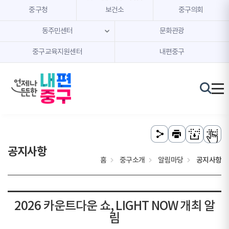
본문 내용 바로가기
주메뉴 바로가기
중구청
보건소
중구의회
동주민센터
문화관광
중구교육지원센터
내편중구
공지사항
홈
중구소개
알림마당
공지사항
2026 카운트다운 쇼, LIGHT NOW 개최 알
림