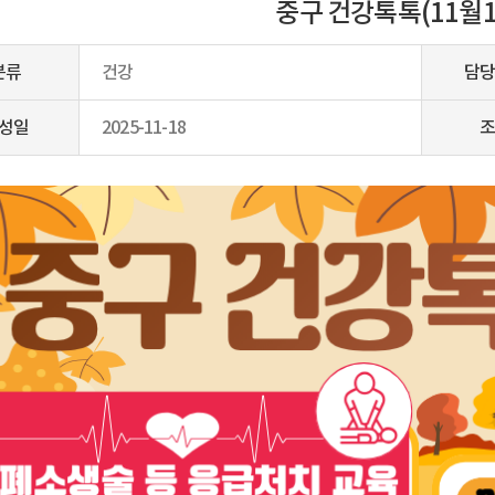
중구 건강톡톡(11월1
분류
건강
담당
성일
2025-11-18
조