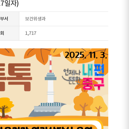
7일자)
부서
보건위생과
회
1,717