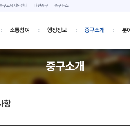
본문 내용 바로가기
주메뉴 바로가기
중구교육지원센터
내편중구
중구뉴스
소통참여
행정정보
중구소개
분
중구소개
사항