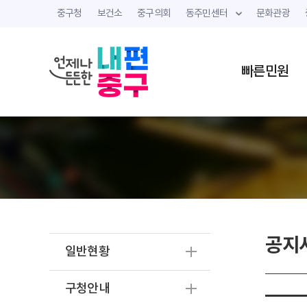
중구청
보건소
중구의회
동주민센터
문화관광
빠른민원
공지
일반현황
구청안내