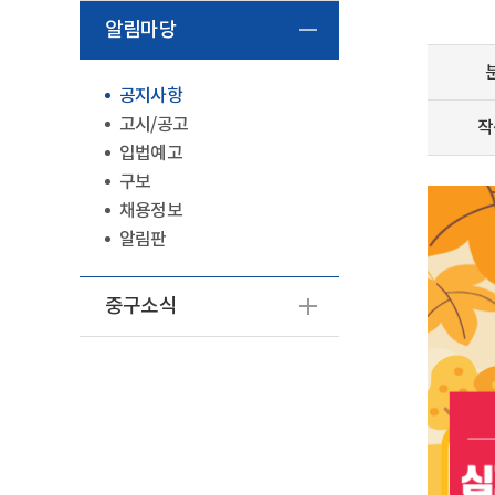
알림마당
공지사항
고시/공고
작
입법예고
구보
채용정보
알림판
중구소식