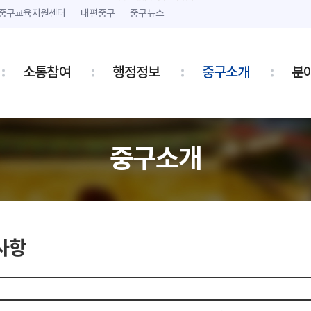
본문 내용 바로가기
주메뉴 바로가기
중구교육지원센터
내편중구
중구뉴스
소통참여
행정정보
중구소개
분
중구소개
사항