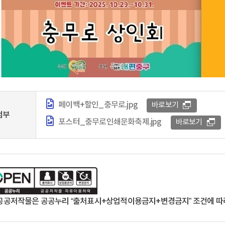
페이백+할인_충무로.jpg
바로보기
첨부
포스터_충무로인쇄문화축제.jpg
바로보기
공공저작물은 공공누리 “출처표시+상업적이용금지+변경금지” 조건에 따라