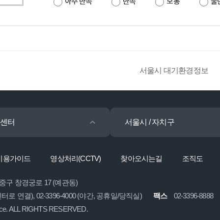
아주 만족
만족
보통
불
서울시 대기환경정보
센터
서울시 / 자치구
이용가이드
영상처리(CCTV)
찾아오시는길
조직도
 중구 창경궁로 17 (예관동)
콜센터로 연결), 02-3396-4000 (야간, 공휴일/당직실)
팩스
02-3396-8888
ice. ALL RIGHTS RESERVED.