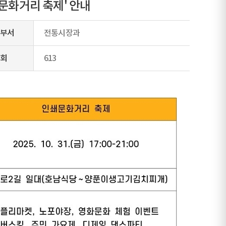
문화거리 축제' 안내
부서
전통시장과
회
613