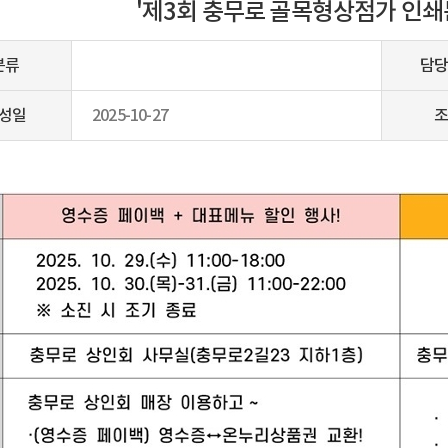
'제3회 충무로 골목형상점가 인쇄
분류
담당
성일
2025-10-27
조