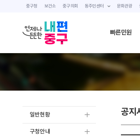
중구청
보건소
중구의회
동주민센터
문화관광
빠른민원
공지
일반현황
구청안내