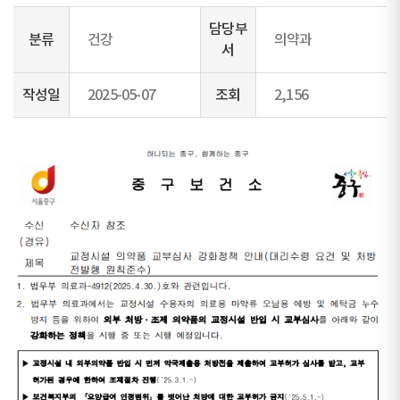
담당부
분류
건강
의약과
서
작성일
2025-05-07
조회
2,156