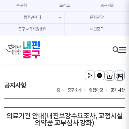
본문 내용 바로가기
주메뉴 바로가기
중구청
보건소
중구의회
동주민센터
문화관광
중구교육지원센터
내편중구
공지사항
홈
중구소개
알림마당
공지사항
의료기관 안내(내진보강수요조사, 교정시설
의약품 교부심사 강화)