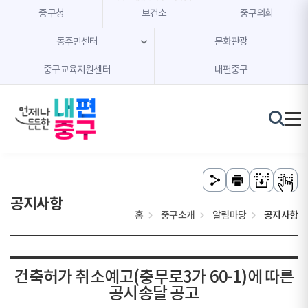
본문 내용 바로가기
주메뉴 바로가기
중구청
보건소
중구의회
동주민센터
문화관광
중구교육지원센터
내편중구
공지사항
홈
중구소개
알림마당
공지사항
건축허가 취소예고(충무로3가 60-1)에 따른
공시송달 공고