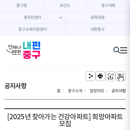
본문 내용 바로가기
주메뉴 바로가기
중구청
보건소
중구의회
동주민센터
문화관광
중구교육지원센터
내편중구
공지사항
홈
중구소개
알림마당
공지사항
[2025년 찾아가는 건강아파트] 희망아파트
모집