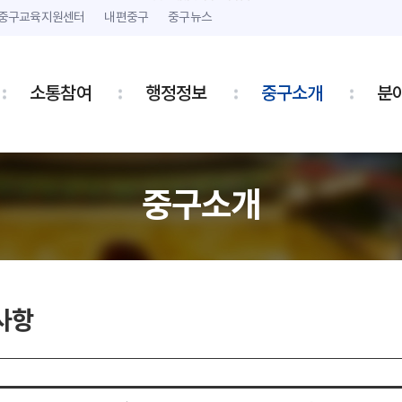
본문 내용 바로가기
주메뉴 바로가기
중구교육지원센터
내편중구
중구뉴스
소통참여
행정정보
중구소개
분
중구소개
사항