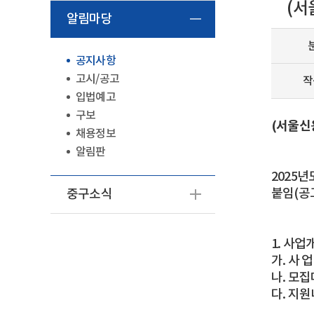
(서
알림마당
공지사항
고시/공고
작
입법예고
구보
(서울신
채용정보
알림판
2025
붙임(공
중구소식
1. 사업
가. 사 
나. 모집
다. 지원