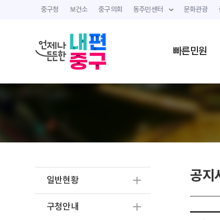
중구청
보건소
중구의회
동주민센터
문화관광
빠른민원
공지
일반현황
구청안내