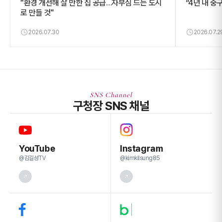
"환경 개선해 살 만한 집 공급…자부심 드는 도시
“4년 내 중
로 만들 것"
2026.07.30
2026.07.2
SNS Channel
구청장 SNS 채널
YouTube
Instagram
@김길성TV
@kimkilsung85