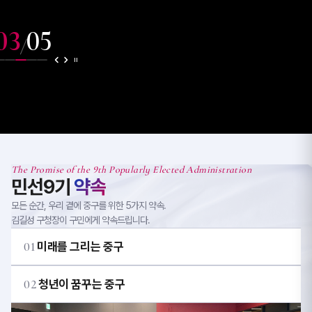
03
05
/
The Promise of the 9th Popularly Elected Administration
민선9기
약속
모든 순간, 우리 곁에 중구를 위한 5가지 약속.
김길성 구청장이 구민에게 약속드립니다.
01
미래를 그리는 중구
02
청년이 꿈꾸는 중구