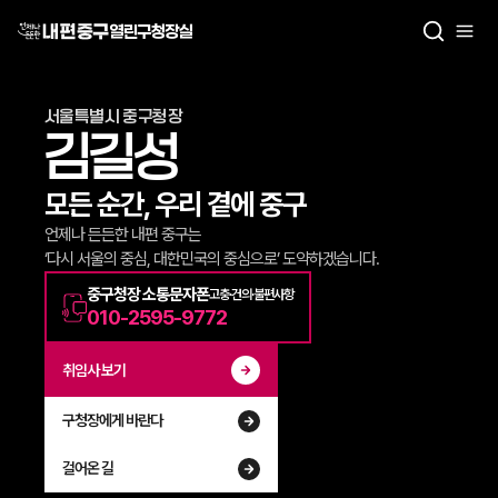
열린구청장실
서울특별시 중구청장
김길성
모든 순간, 우리 곁에 중구
언제나 든든한 내편 중구는
‘다시 서울의 중심, 대한민국의 중심으로’ 도약하겠습니다.
중구청장 소통문자폰
고충·건의·불편사항
010-2595-9772
취임사 보기
구청장에게 바란다
걸어온 길