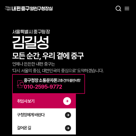
열린구청장실
서울특별시 중구청장
김길성
모든 순간, 우리 곁에 중구
언제나 든든한 내편 중구는
‘다시 서울의 중심, 대한민국의 중심으로’ 도약하겠습니다.
중구청장 소통문자폰
고충·건의·불편사항
010-2595-9772
취임사 보기
구청장에게 바란다
걸어온 길