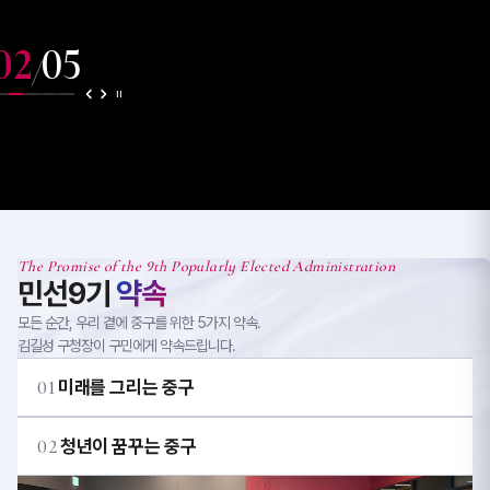
03
05
/
The Promise of the 9th Popularly Elected Administration
민선9기
약속
모든 순간, 우리 곁에 중구를 위한 5가지 약속.
김길성 구청장이 구민에게 약속드립니다.
01
미래를 그리는 중구
02
청년이 꿈꾸는 중구