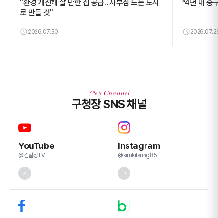
"환경 개선해 살 만한 집 공급…자부심 드는 도시
“4년 내 중
로 만들 것"
2026.07.30
2026.07.2
SNS Channel
구청장 SNS 채널
YouTube
Instagram
@김길성TV
@kimkilsung85