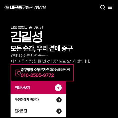
열린구청장실
서울특별시 중구청장
김길성
모든 순간, 우리 곁에 중구
언제나 든든한 내편 중구는
‘다시 서울의 중심, 대한민국의 중심으로’ 도약하겠습니다.
중구청장 소통문자폰
고충·건의·불편사항
010-2595-9772
취임사 보기
구청장에게 바란다
걸어온 길