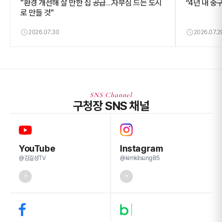
"환경 개선해 살 만한 집 공급…자부심 드는 도시
“4년 내 중
로 만들 것"
2026.07.30
2026.07.2
SNS Channel
구청장 SNS 채널
YouTube
Instagram
@김길성TV
@kimkilsung85