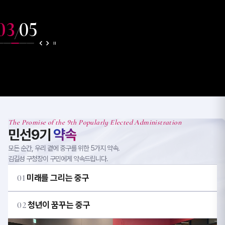
03
05
/
The Promise of the 9th Popularly Elected Administration
민선9기
약속
모든 순간, 우리 곁에 중구를 위한 5가지 약속.
김길성 구청장이 구민에게 약속드립니다.
01
미래를 그리는 중구
02
청년이 꿈꾸는 중구